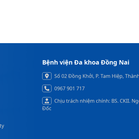
Bệnh viện Đa khoa Đồng Nai
Số 02 Đồng Khởi, P. Tam Hiệp, Thàn
0967 901 717
Chịu trách nhiệm chính: BS. CKII. N
Đốc
ty