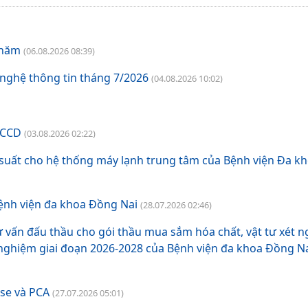
Khám và điều trị bệnh
 năm
(06.08.2026 08:39)
Bảng giá dịch vụ khám chữa bệnh theo yêu cầu
 nghệ thông tin tháng 7/2026
(04.08.2026 10:02)
Bảng Giá chênh lệch giá khám chữa bệnh theo yêu cầu và giá khám BHYT
Bảng giá dịch vụ kỹ thuật có BHYT
CCCD
(03.08.2026 02:22)
Bảng giá dịch vụ kỹ thuật không BHYT
p suất cho hệ thống máy lạnh trung tâm của Bệnh viện Đa 
Bệnh viện đa khoa Đồng Nai
(28.07.2026 02:46)
ư vấn đấu thầu cho gói thầu mua sắm hóa chất, vật tư xét 
 nghiệm giai đoạn 2026-2028 của Bệnh viện đa khoa Đồng N
ose và PCA
(27.07.2026 05:01)