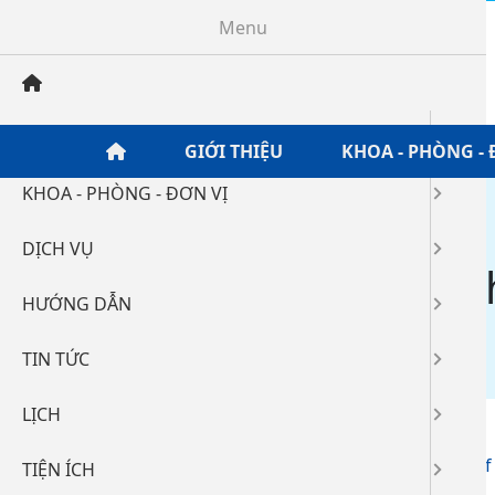
Menu
GIỚI THIỆU
GIỚI THIỆU
KHOA - PHÒNG - 
KHOA - PHÒNG - ĐƠN VỊ
Home
/
Tin tức
/
Mời thầu
/
DỊCH VỤ
Mời chào giá điện 
HƯỚNG DẪN
02-07-2026 20:30
97
TIN TỨC
LỊCH
THƯ MỜI CHÀO GIÁ_DIEN THOAI _02072026.pdf
TIỆN ÍCH