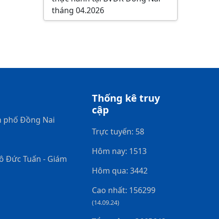
tháng 04.2026
Thống kê truy
cập
h phố Đồng Nai
Trực tuyến: 58
Hôm nay: 1513
gô Đức Tuấn - Giám
Hôm qua: 3442
Cao nhất: 156299
(14.09.24)