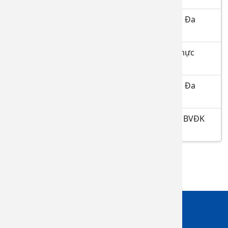
Danh sách Đăng ký thực hành tại bệnh viện Đa
khoa Đồng Nai tháng 06 năm 2026
Danh sách học viên hoàn thành quá trình thực
hành từ ngày 07.4.2026 đến 07.5.2026
Danh sách Đăng ký thực hành tại bệnh viện Đa
khoa Đồng Nai tháng 05 năm 2026
Danh sách người hoàn thành thực hành tại BVĐK
Đồng Nai tháng 04.2026
Giới thiệu