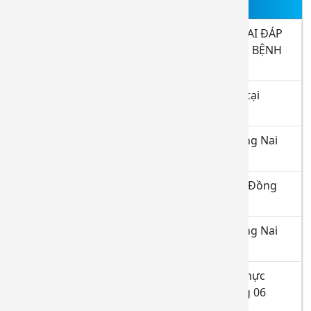
TIN NỔI BẬT
THÔNG BÁO BỆNH VIỆN ĐA KHOA ĐỒNG NAI ĐÁP
ỨNG YÊU CẦU LÀ CƠ SỞ THỰC HÀNH KHÁM BỆNH
CHỮA BỆNH 15.9.2025
Danh sách học viên hoàn thành thực hành tại
BVĐKĐN tính đến ngày 08.8.2026
Danh sách đăng ký thực hành tại BVĐK Đồng Nai
tháng 8.2026
Danh sách hoàn thành thực hành tại BVĐK Đồng
Nai tính đến ngày 08/7/2026
Danh sách đăng ký thực hành tại BVĐK Đồng Nai
tháng 07/2026
Danh sách học viên hoàn thành quá trình thực
hành tại bệnh viện Đa khoa Đồng Nai tháng 06
năm 2026