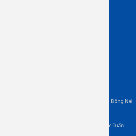
Tầm soát ung thư
Điều trị theo yêu cầu
Khám sức khỏe công ty
Tiêm chủng vắc xin
Dịch vụ bảo hiểm
Bệnh viện Đa khoa Đồng Nai
Số 02 Đồng Khởi, P. Tam Hiệp, Thành phố Đồng Nai
0967 901 717
Chịu trách nhiệm chính: BS. CKII. Ngô Đức Tuấn -
Giám Đốc