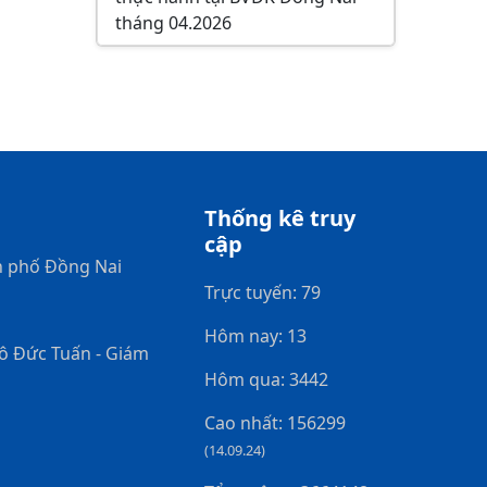
tháng 04.2026
Thống kê truy
cập
h phố Đồng Nai
Trực tuyến: 79
Hôm nay: 13
gô Đức Tuấn - Giám
Hôm qua: 3442
Cao nhất: 156299
(14.09.24)