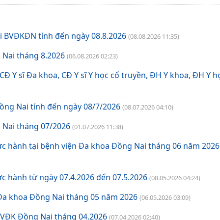
Khám và điều trị bệnh
i BVĐKĐN tính đến ngày 08.8.2026
(08.08.2026 11:35)
Bảng giá dịch vụ khám chữa bệnh theo yêu cầu
 Nai tháng 8.2026
(06.08.2026 02:23)
Bảng Giá chênh lệch giá khám chữa bệnh theo yêu cầu và giá khám BHYT
Đ Y sĩ Đa khoa, CĐ Y sĩ Y học cổ truyền, ĐH Y khoa, ĐH Y h
Bảng giá dịch vụ kỹ thuật có BHYT
ồng Nai tính đến ngày 08/7/2026
(08.07.2026 04:10)
Bảng giá dịch vụ kỹ thuật không BHYT
 Nai tháng 07/2026
(01.07.2026 11:38)
ực hành tại bệnh viện Đa khoa Đồng Nai tháng 06 năm 2026
c hành từ ngày 07.4.2026 đến 07.5.2026
(08.05.2026 04:24)
 Đa khoa Đồng Nai tháng 05 năm 2026
(06.05.2026 03:09)
BVĐK Đồng Nai tháng 04.2026
(07.04.2026 02:40)