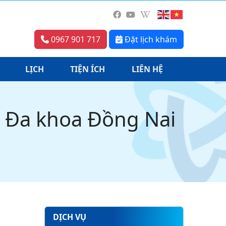
0967 901 717
Đặt lịch khám
LỊCH
TIỆN ÍCH
LIÊN HỆ
n Đa khoa Đồng Nai
DỊCH VỤ