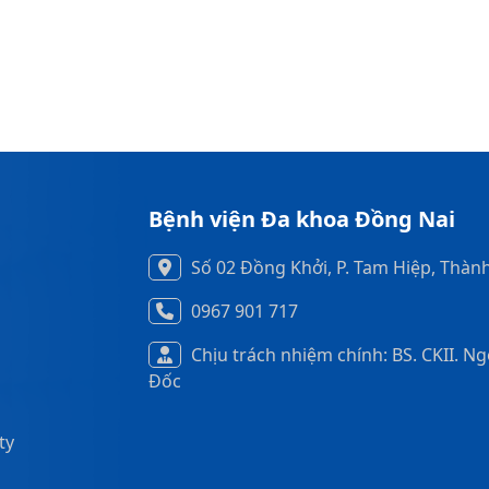
Bệnh viện Đa khoa Đồng Nai
Số 02 Đồng Khởi, P. Tam Hiệp, Thàn
0967 901 717
Chịu trách nhiệm chính: BS. CKII. N
Đốc
ty