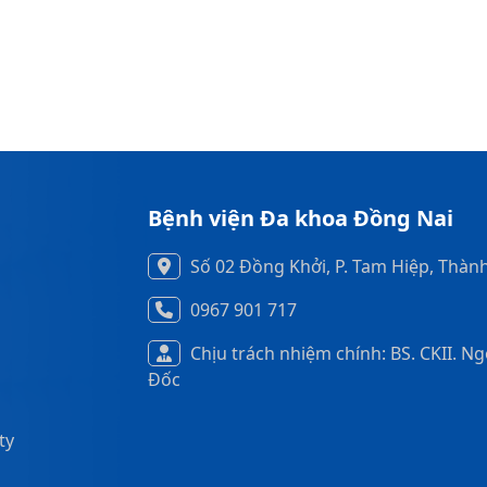
Bệnh viện Đa khoa Đồng Nai
Số 02 Đồng Khởi, P. Tam Hiệp, Thàn
0967 901 717
Chịu trách nhiệm chính: BS. CKII. N
Đốc
ty