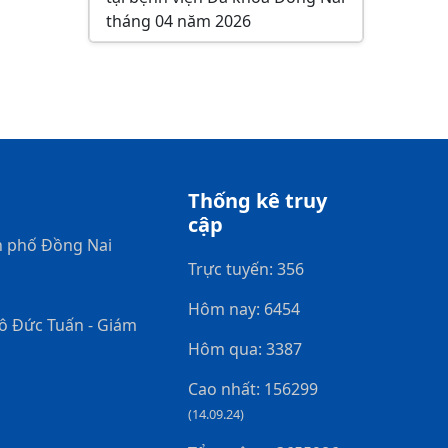
tháng 04 năm 2026
Thống kê truy
cập
h phố Đồng Nai
Trực tuyến: 356
Hôm nay: 6454
gô Đức Tuấn - Giám
Hôm qua: 3387
Cao nhất: 156299
(14.09.24)