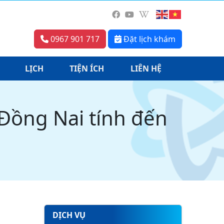
0967 901 717
Đặt lịch khám
LỊCH
TIỆN ÍCH
LIÊN HỆ
Đồng Nai tính đến
DỊCH VỤ