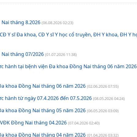
Khám và điều trị bệnh
 Nai tháng 8.2026
(06.08.2026 02:23)
Bảng giá dịch vụ khám chữa bệnh theo yêu cầu
Đ Y sĩ Đa khoa, CĐ Y sĩ Y học cổ truyền, ĐH Y khoa, ĐH Y h
Bảng Giá chênh lệch giá khám chữa bệnh theo yêu cầu và giá khám BHYT
 Nai tháng 07/2026
Bảng giá dịch vụ kỹ thuật có BHYT
(01.07.2026 11:38)
ực hành tại bệnh viện Đa khoa Đồng Nai tháng 06 năm 2026
Bảng giá dịch vụ kỹ thuật không BHYT
 Đa khoa Đồng Nai tháng 06 năm 2026
(02.06.2026 07:55)
c hành từ ngày 07.4.2026 đến 07.5.2026
(08.05.2026 04:24)
 Đa khoa Đồng Nai tháng 05 năm 2026
(06.05.2026 03:09)
BVĐK Đồng Nai tháng 04.2026
(07.04.2026 02:40)
 Đa khoa Đồng Nai tháng 04 năm 2026
(01.04.2026 03:32)