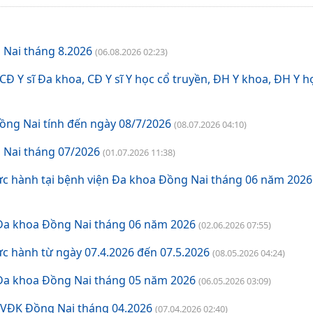
Khám và điều trị bệnh
 Nai tháng 8.2026
(06.08.2026 02:23)
Bảng giá dịch vụ khám chữa bệnh theo yêu cầu
Đ Y sĩ Đa khoa, CĐ Y sĩ Y học cổ truyền, ĐH Y khoa, ĐH Y h
Bảng Giá chênh lệch giá khám chữa bệnh theo yêu cầu và giá khám BHYT
ồng Nai tính đến ngày 08/7/2026
Bảng giá dịch vụ kỹ thuật có BHYT
(08.07.2026 04:10)
 Nai tháng 07/2026
(01.07.2026 11:38)
Bảng giá dịch vụ kỹ thuật không BHYT
ực hành tại bệnh viện Đa khoa Đồng Nai tháng 06 năm 2026
 Đa khoa Đồng Nai tháng 06 năm 2026
(02.06.2026 07:55)
c hành từ ngày 07.4.2026 đến 07.5.2026
(08.05.2026 04:24)
 Đa khoa Đồng Nai tháng 05 năm 2026
(06.05.2026 03:09)
BVĐK Đồng Nai tháng 04.2026
(07.04.2026 02:40)