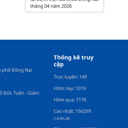
tháng 04 năm 2026
Thống kê truy
cập
h phố Đồng Nai
Trực tuyến: 149
Hôm nay: 1019
gô Đức Tuấn - Giám
Hôm qua: 7176
Cao nhất: 156299
(14.09.24)