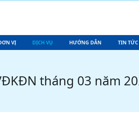
KHOA - PHÒNG - ĐƠN VỊ
HƯỚNG DẪN
GIỚI THIỆU
TIỆN ÍCH
DỊCH VỤ
TIN TỨC
LỊCH
Tổng quan
Khoa lâm sàng
Dịch vụ thai sản và sinh con trọn gói
Sơ đồ bệnh viện
Tin hoạt động
Lịch khám bệnh
Đặt lịch khám bệnh trực tuyến
Ban Giám đốc
Khoa cận lâm sàng
Khám sức khỏe tầm soát bệnh
Quy trình khám bệnh
Tin Y học
Lịch trực 4 cấp
Tra cứu lương
ĐƠN VỊ
DỊCH VỤ
HƯỚNG DẪN
TIN TỨC
Sơ đồ tổ chức
Phòng chức năng
Khám sức khỏe công ty
Quy trình xét nghiệm
Đào tạo - Tập huấn - Hội nghị
Lịch công tác tuần
Thành tích, giải thưởng
Đơn vị tiêm chủng
Điều trị theo yêu cầu
Quy trình khám sức khỏe
Tuyển dụng
BVĐKĐN tháng 03 năm 2
Đơn vị khám và điều trị theo yêu cầu
Tầm soát ung thư
Mời thầu
Tiêm chủng vắc xin
Tìm thân nhân
Điều trị nội trú
Dịch vụ bảo hiểm