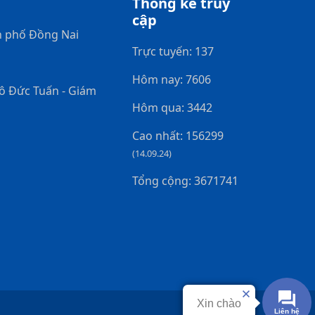
Thống kê truy
cập
h phố Đồng Nai
Trực tuyến: 137
Hôm nay: 7606
gô Đức Tuấn - Giám
Hôm qua: 3442
Cao nhất: 156299
(14.09.24)
Tổng cộng: 3671741
Xin chào
Liên hệ