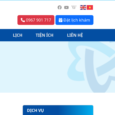
0967 901 717
Đặt lịch khám
LỊCH
TIỆN ÍCH
LIÊN HỆ
DỊCH VỤ