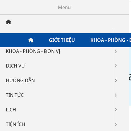
Menu
GIỚI THIỆU
GIỚI THIỆU
KHOA - PHÒNG - 
KHOA - PHÒNG - ĐƠN VỊ
Home
/
Tin tức
/
Tuyển dụng
/
DỊCH VỤ
Thông báo tuyển bá
HƯỚNG DẪN
08-06-2023 08:19
5332
TIN TỨC
LỊCH
TIỆN ÍCH