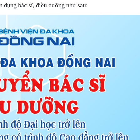
 dụng bác sĩ, điều dưỡng như sau:
Khám và điều trị bệnh
Bảng giá dịch vụ khám chữa bệnh theo yêu cầu
Bảng Giá chênh lệch giá khám chữa bệnh theo yêu cầu và giá khám BHYT
Bảng giá dịch vụ kỹ thuật có BHYT
Bảng giá dịch vụ kỹ thuật không BHYT