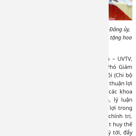
Đồng chí Lê Thị Phương Trâm – Phó Bí thư Đảng ủy,
Phó Giám đốc Bệnh viện Đa khoa Đồng Nai tặng hoa
chúc mừng Đại hội Chi bộ 9
Phát biểu của đồng chí Đinh Cao Minh – UVTV,
Chủ nhiệm Uỷ ban Kiểm tra Đảng ủy, Phó Giám
đốc Bệnh viện tại Đại hội Chi bộ khối Nội (Chi bộ
1 và Chi bộ 3) nhấn mạnh đến các yếu tố thuận lợi
do có số lượng đảng viên là lãnh đạo các khoa
chiếm đa số có trình độ chuyên môn, lý luận
chính trị, năng lực nên có nhiều thuận lợi trong
lãnh đạo, chỉ đạo thực hiện nhiệm vụ chính trị.
Do đó, cấp ủy khóa mới cần tiếp tục phát huy thế
mạnh của mình hơn nữa trong nhiệm kỳ tới, đẩy