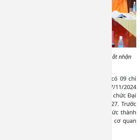
Chi ủy Chi bộ 9 nhiệm kỳ 2025-2027 ra mắt nhận
nhiệm vụ
Đảng bộ Bệnh viện Đa khoa Đồng Nai có 09 chi
bộ trực thuộc, tính đến hết ngày 27/11/2024
Đảng bộ đã hoàn thành sớm công tác tổ chức Đại
hội chi bộ trực thuộc nhiệm kỳ 2025-2027. Trước
đó, vào ngày 24/10/2024, Chi bộ 2 tổ chức thành
công Đại hội Chi bộ điểm của Khối các cơ quan
tỉnh.