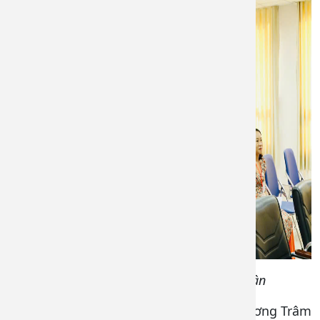
Đại biểu chi bộ 3 phát biểu thảo luận
Tại Đại hội Chi bộ 9, đồng chí Lê Thị Phương Trâm