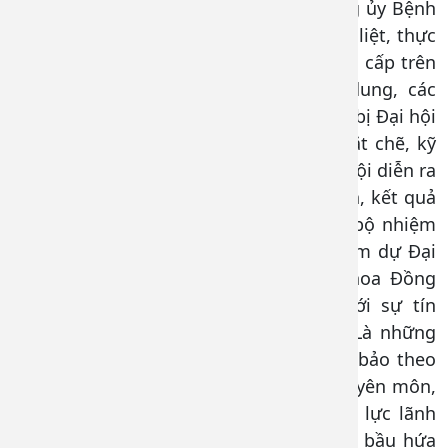
Đại hội các chi bộ trực thuộc được Đảng ủy Bệnh
viện quan tâm, lãnh đạo, chỉ đạo quyết liệt, thực
hiện nghiêm túc các quy định của Đảng cấp trên
về công tác nhân sự, quy trình, nội dung, các
bước tiến hành Đại hội. Công tác chuẩn bị Đại hội
được các chi bộ thực hiện chu đáo, chặt chẽ, kỹ
lưỡng cả về nội dung và hình thức; đại hội diễn ra
nghiêm túc, trang trọng, đúng quy trình, kết quả
bầu cấp ủy, Bí thư, Phó Bí thư các Chi bộ nhiệm
kỳ 2025-2027 và bầu Đoàn đại biểu tham dự Đại
hội đại biểu Đảng bộ Bệnh viện Đa khoa Đồng
Nai lần thứ X, nhiệm kỳ 2025-2030 với sự tín
nhiệm cao, đúng số lượng và cơ cấu. Là những
nhân sự tiêu biểu, được lựa chọn đảm bảo theo
các tiêu chuẩn, yêu cầu, có trình độ chuyên môn,
lý luận chính trị, úy tín, đạo đức, năng lực lãnh
đạo đáp ứng các vị trí, chức danh được bầu hứa