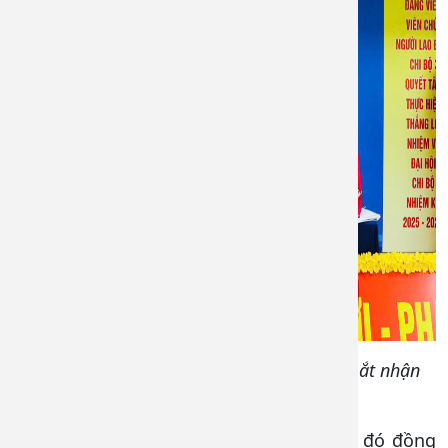
Chi ủy Chi bộ 3 nhiệm kỳ 2025-2027 ra mắt nhận
nhiệm vụ
Chi ủy Chi bộ 9 gồm 03 đồng chí, trong đó đồng