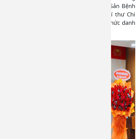
chí Trần Đình Thùy – Trưởng khoa phụ Sản Bệnh
viện Đồng Nai-2 trúng cử chức danh Bí thư Chi
bộ, đồng chí Trần Thị Tố Thơ trúng cử chức danh
Phó Bí thư Chi bộ 9 nhiệm kỳ 2025-2027.