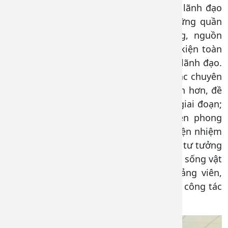
mạnh công tác phát triển đảng nhất là lãnh đạo
một số khoa chưa là đảng viên và những quần
chúng tiêu biểu, tạo nguồn cho đảng, nguồn
nhân lực lãnh đạo kế thừa, tham mưu kiện toàn
lãnh đạo các khoa còn khuyết các vị trí lãnh đạo.
Cấp ủy khóa mới định hướng về công tác chuyên
môn cho các khoa cụ thể hơn, toàn diện hơn, đề
ra những chỉ tiêu, kế hoạch theo từng giai đoạn;
nâng cao vai trò trách nhiệm, tính tiền phong
gương mẫu của đảng viên trong thực hiện nhiệm
vụ. Tiếp tục quan tâm nắm bắt tình hình tư tưởng
và làm tốt hơn nữa công tác chăm lo đời sống vật
chất, tinh thần cho đội ngũ cán bộ, đảng viên,
nhân viên y tế, người lao động yên tâm công tác
và cống hiến.