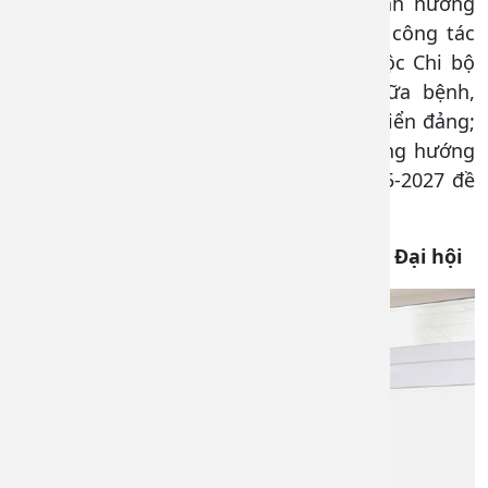
nhân viên y tế trẻ; đề xuất cấp ủy định hướng
thêm một số chủ trương, giải pháp về công tác
chuyên môn đối với các khoa trực thuộc Chi bộ
nhằm nâng cao chất lượng khám chữa bệnh,
quan tâm hơn nữa đến công tác phát triển đảng;
đại hội thống nhất cao mục tiêu phương hướng
nhiệm vụ và các chỉ tiêu nhiệm kỳ 2025-2027 đề
ra.
Một số hình ảnh đại biểu thảo luận tại Đại hội