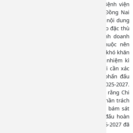
– Phó Bí thư Đảng ủy, Phó Giám đốc Bệnh viện
thay mặt Đảng ủy Bệnh viện Đa khoa Đồng Nai
chúc mừng Chi bộ đã thực hiện tốt các nội dung
Nghị quyết nhiệm kỳ 2023-2025 đề ra. Do đặc thù
của Chi bộ 9 hoạt động trong mô hình doanh
nghiệp chỉ có 02 khoa/phòng trực thuộc nên
công tác phát triển đảng viên gặp nhiều khó khăn
và đó cũng là chỉ tiêu chưa đạt trong nhiệm kì
qua. Vì vậy, Chi ủy Chi bộ nhiệm kỳ mới cần xác
định đây là mục tiêu trọng tâm cần phấn đấu
thực hiện tốt hơn trong nhiệm kỳ 2025-2027.
Đồng chí Phó Bí thư Đảng ủy tin tưởng rằng Chi
ủy khóa mới sẽ phát huy hơn nữa tinh thần trách
nhiệm, sự đoàn kết thống nhất và luôn bám sát
chỉ đạo của Đảng ủy Bệnh viện phấn đấu hoàn
thành các chỉ tiêu Đại hội nhiệm kỳ 2025-2027 đã
đề ra.