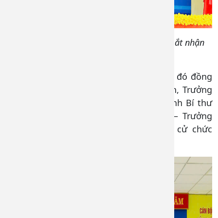
Chi ủy Chi bộ 1 nhiệm kỳ 2025-2027 ra mắt nhận
nhiệm vụ
Chi ủy Chi bộ 3 gồm 03 đồng chí, trong đó đồng
chí Nguyễn Thị Bích Vân – đảng ủy viên, Trưởng
khoa Nội Tim mạch tái đắc cử chức danh Bí thư
Chi bộ, đồng chí Trần Thị Hà Phương – Trưởng
khoa Kiểm soát Nhiễm khuẩn tái đắc cử chức
danh Phó Bí thư Chi bộ 3.