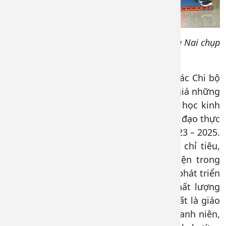
Lãnh đạo Đảng ủy, Bệnh viện Đa khoa Đồng Nai
chụp
hình lưu niệm cùng các Chi bộ
Với tinh thần trách nhiệm cao, Đại hội các Chi bộ
đã tập trung thảo luận, phân tích đánh giá những
ưu điểm, hạn chế, nguyên nhân và bài học kinh
nghiệm được rút ra trong quá trình lãnh đạo thực
hiện Nghị quyết của Chi bộ nhiệm kỳ 2023 – 2025.
Đồng thời, Đại hội cũng thảo luận các chỉ tiêu,
nhiệm vụ trọng tâm triển khai thực hiện trong
nhiệm kỳ 2025-2027 như các chỉ tiêu về phát triển
đảng, các giải pháp nhằm nâng cao chất lượng
công tác giáo dục chính trị tư tưởng nhất là giáo
dục, bồi dưỡng đội cán bộ đoàn viên thanh niên,