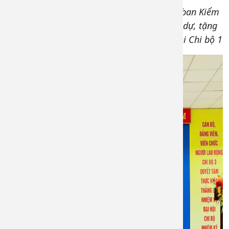
Đ/c Đinh Cao Minh – UVTV, Chủ nhiệm Ủy ban Kiểm
tra Đảng ủy, Phó Giám đốc Bệnh viện đến dự, tặng
hoa chúc mừng và phát biểu chỉ đạo Đại hội Chi bộ 1