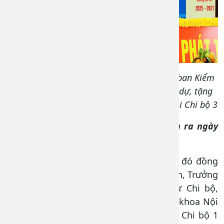
Đ/c Đinh Cao Minh – UVTV, Chủ nhiệm Ủy ban Kiểm
tra Đảng ủy, Phó Giám đốc Bệnh viện đến dự, tặng
hoa chúc mừng và phát biểu chỉ đạo Đại hội Chi bộ 3
Kết quả bầu cử Đại hội các Chi bộ diễn ra ngày
27/11/2024 như sau:
Chi ủy Chi bộ 1 gồm 03 đồng chí, trong đó đồng
chí Nguyễn Thị Thúy Hằng – Đảng ủy viên, Trưởng
khoa Nội tiết tái cử chức danh Bí thư Chi bộ,
đồng chí Nguyễn Đình Quang – Trưởng khoa Nội
Thần kinh tái cử chức danh Phó Bí thư Chi bộ 1