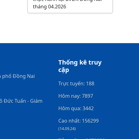
tháng 04.2026
Thống kê truy
cập
h phố Đồng Nai
Trực tuyến: 188
Hôm nay: 7897
gô Đức Tuấn - Giám
Hôm qua: 3442
Cao nhất: 156299
(14.09.24)