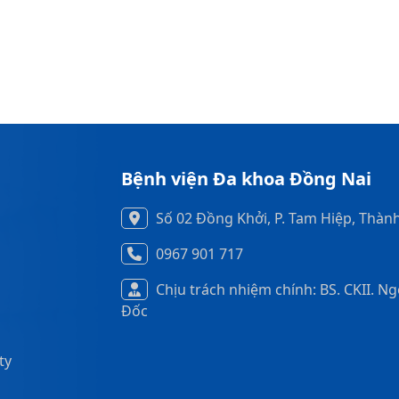
Bệnh viện Đa khoa Đồng Nai
Số 02 Đồng Khởi, P. Tam Hiệp, Thàn
0967 901 717
Chịu trách nhiệm chính: BS. CKII. N
Đốc
ty