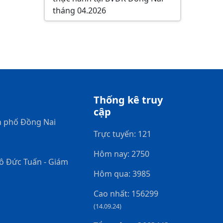
tháng 04.2026
Thống kê truy
cập
h phố Đồng Nai
Trực tuyến: 121
Hôm nay: 2750
gô Đức Tuấn - Giám
Hôm qua: 3985
Cao nhất: 156299
(14.09.24)