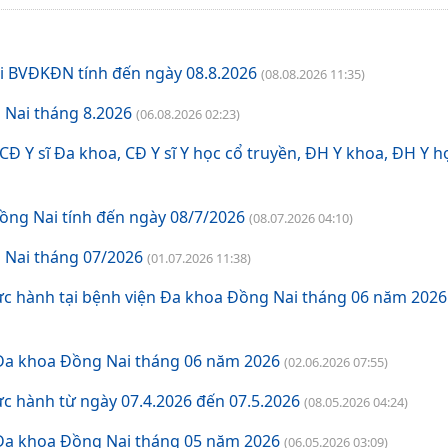
Khám và điều trị bệnh
i BVĐKĐN tính đến ngày 08.8.2026
(08.08.2026 11:35)
Bảng giá dịch vụ khám chữa bệnh theo yêu cầu
 Nai tháng 8.2026
(06.08.2026 02:23)
Bảng Giá chênh lệch giá khám chữa bệnh theo yêu cầu và giá khám BHYT
Đ Y sĩ Đa khoa, CĐ Y sĩ Y học cổ truyền, ĐH Y khoa, ĐH Y h
Bảng giá dịch vụ kỹ thuật có BHYT
ồng Nai tính đến ngày 08/7/2026
(08.07.2026 04:10)
Bảng giá dịch vụ kỹ thuật không BHYT
 Nai tháng 07/2026
(01.07.2026 11:38)
ực hành tại bệnh viện Đa khoa Đồng Nai tháng 06 năm 2026
 Đa khoa Đồng Nai tháng 06 năm 2026
(02.06.2026 07:55)
c hành từ ngày 07.4.2026 đến 07.5.2026
(08.05.2026 04:24)
 Đa khoa Đồng Nai tháng 05 năm 2026
(06.05.2026 03:09)