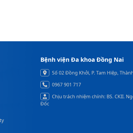
Bệnh viện Đa khoa Đồng Nai
Số 02 Đồng Khởi, P. Tam Hiệp, Thàn
0967 901 717
Chịu trách nhiệm chính: BS. CKII. N
Đốc
ty