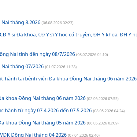
Khám và điều trị bệnh
 Nai tháng 8.2026
(06.08.2026 02:23)
Bảng giá dịch vụ khám chữa bệnh theo yêu cầu
Đ Y sĩ Đa khoa, CĐ Y sĩ Y học cổ truyền, ĐH Y khoa, ĐH Y h
Bảng Giá chênh lệch giá khám chữa bệnh theo yêu cầu và giá khám BHYT
ồng Nai tính đến ngày 08/7/2026
Bảng giá dịch vụ kỹ thuật có BHYT
(08.07.2026 04:10)
 Nai tháng 07/2026
(01.07.2026 11:38)
Bảng giá dịch vụ kỹ thuật không BHYT
ực hành tại bệnh viện Đa khoa Đồng Nai tháng 06 năm 2026
 Đa khoa Đồng Nai tháng 06 năm 2026
(02.06.2026 07:55)
c hành từ ngày 07.4.2026 đến 07.5.2026
(08.05.2026 04:24)
 Đa khoa Đồng Nai tháng 05 năm 2026
(06.05.2026 03:09)
BVĐK Đồng Nai tháng 04.2026
(07.04.2026 02:40)