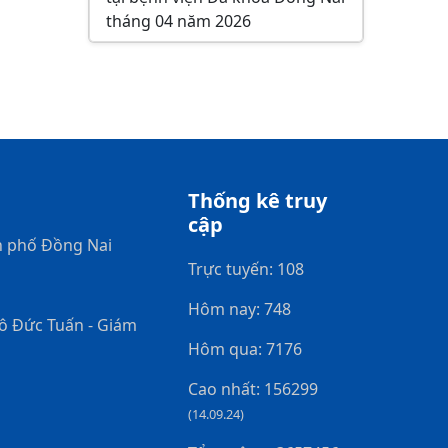
tháng 04 năm 2026
Thống kê truy
cập
h phố Đồng Nai
Trực tuyến: 108
Hôm nay: 748
gô Đức Tuấn - Giám
Hôm qua: 7176
Cao nhất: 156299
(14.09.24)