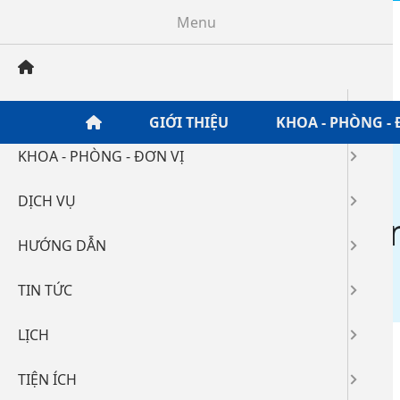
Menu
GIỚI THIỆU
GIỚI THIỆU
KHOA - PHÒNG - 
KHOA - PHÒNG - ĐƠN VỊ
Home
/
Tin tức
/
Đào tạo - Tập huấn - Hội nghị
/
DỊCH VỤ
DS đăng kí thực hà
HƯỚNG DẪN
03-06-2025 09:28
1040
TIN TỨC
LỊCH
DS Thực hành T06.2025.pdf
TIỆN ÍCH