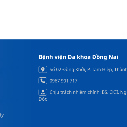
Bệnh viện Đa khoa Đồng Nai
Số 02 Đồng Khởi, P. Tam Hiệp, Thàn
0967 901 717
Chịu trách nhiệm chính: BS. CKII. N
Đốc
ty