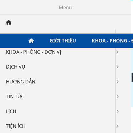
Menu
GIỚI THIỆU
GIỚI THIỆU
KHOA - PHÒNG - 
KHOA - PHÒNG - ĐƠN VỊ
Home
/
Tin tức
/
Mời thầu
/
DỊCH VỤ
Công văn V/v mời ch
HƯỚNG DẪN
02-06-2026 14:05
261
TIN TỨC
LỊCH
noi dung duong link
TIỆN ÍCH