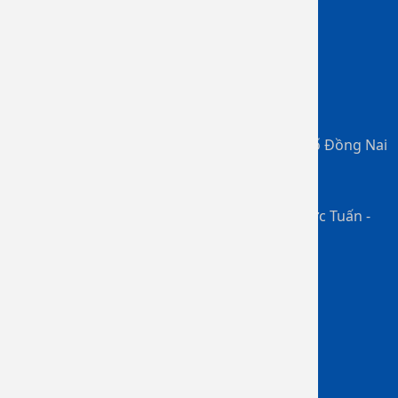
Dịch vụ bảo hiểm
Bệnh viện Đa khoa Đồng Nai
Số 02 Đồng Khởi, P. Tam Hiệp, Thành phố Đồng Nai
0967 901 717
Chịu trách nhiệm chính: BS. CKII. Ngô Đức Tuấn -
Giám Đốc