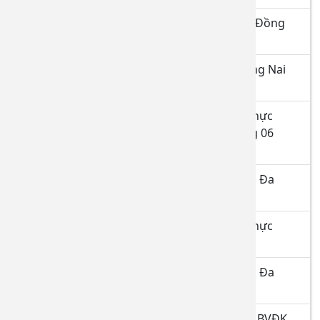
Danh sách hoàn thành thực hành tại BVĐK Đồng
Nai tính đến ngày 08/7/2026
Danh sách đăng ký thực hành tại BVĐK Đồng Nai
tháng 07/2026
Danh sách học viên hoàn thành quá trình thực
hành tại bệnh viện Đa khoa Đồng Nai tháng 06
năm 2026
Danh sách Đăng ký thực hành tại bệnh viện Đa
khoa Đồng Nai tháng 06 năm 2026
Danh sách học viên hoàn thành quá trình thực
hành từ ngày 07.4.2026 đến 07.5.2026
Danh sách Đăng ký thực hành tại bệnh viện Đa
khoa Đồng Nai tháng 05 năm 2026
Danh sách người hoàn thành thực hành tại BVĐK