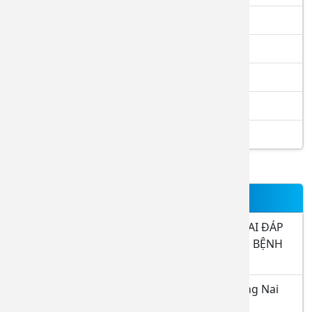
Điều trị nội trú
Tầm soát ung thư
Khám tổng quát tầm soát bệnh
Khám sức khỏe công ty
Khám sức khỏe tầm soát bệnh
TIN NỔI BẬT
THÔNG BÁO BỆNH VIỆN ĐA KHOA ĐỒNG NAI ĐÁP
ỨNG YÊU CẦU LÀ CƠ SỞ THỰC HÀNH KHÁM BỆNH
CHỮA BỆNH 15.9.2025
Danh sách đăng ký thực hành tại BVĐK Đồng Nai
tháng 8.2026