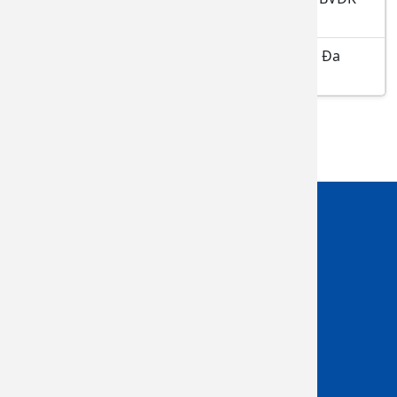
Đồng Nai tháng 04.2026
Danh sách Đăng ký thực hành tại bệnh viện Đa
khoa Đồng Nai tháng 04 năm 2026
Giới thiệu
Tổng quan
Ban GIám đốc
Sơ đồ tổ chức
Khoa lâm sàng