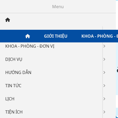
Menu
GIỚI THIỆU
GIỚI THIỆU
KHOA - PHÒNG - 
KHOA - PHÒNG - ĐƠN VỊ
Home
/
Lịch khám bệnh
/
DỊCH VỤ
Lịch khám bệnh ng
HƯỚNG DẪN
16-10-2025 08:23
320
TIN TỨC
LỊCH
TIỆN ÍCH