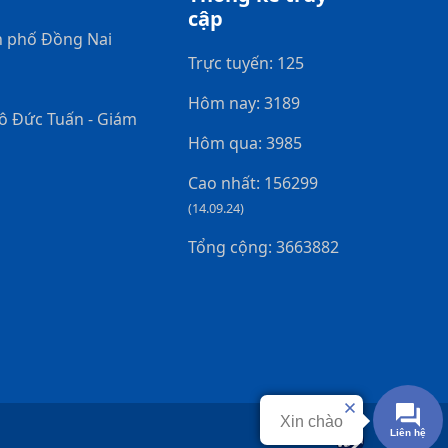
cập
h phố Đồng Nai
Trực tuyến: 125
Hôm nay: 3189
gô Đức Tuấn - Giám
Hôm qua: 3985
Cao nhất: 156299
(14.09.24)
Tổng cộng: 3663882
Xin chào
Liên hệ