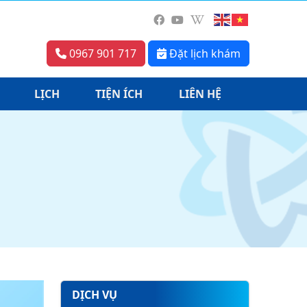
0967 901 717
Đặt lịch khám
LỊCH
TIỆN ÍCH
LIÊN HỆ
DỊCH VỤ